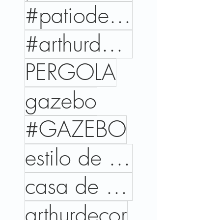
#patiodesign
#arthurdecor
PERGOLA
gazebo
#GAZEBO
estilo de vida
casa de campo
arthurdecor