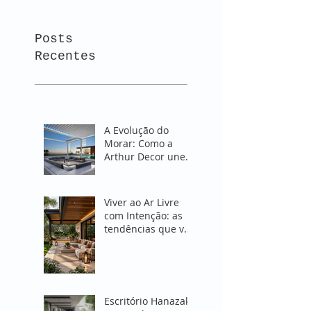
Posts
Recentes
A Evolução do
Morar: Como a
Arthur Decor une
Design e Proteção
em Espaços
Abertos
Viver ao Ar Livre
com Intenção: as
tendências que vão
transformar
espaços externos
em 2027
Escritório Hanazaki