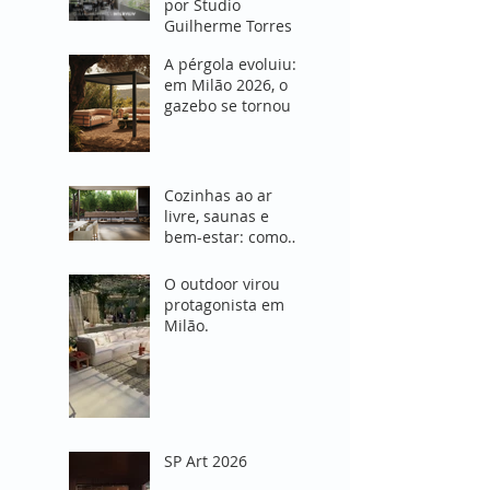
por Studio
Guilherme Torres
A pérgola evoluiu:
em Milão 2026, o
gazebo se tornou o
coração do projeto
de área externa"
Cozinhas ao ar
livre, saunas e
bem-estar: como
Milão 2026
redefiniu o
O outdoor virou
conceito de viver
protagonista em
fora de casa
Milão.
SP Art 2026