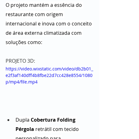
O projeto mantém a essência do 
restaurante com origem 
internacional e inova com o conceito 
de área externa climatizada com 
soluções como:
PROJETO 3D:
https://video.wixstatic.com/video/db2b01_
e2f3af140dff4b8fbe22d7cc428e8554/1080
p/mp4/file.mp4
Dupla 
Cobertura
Folding 
Pérgola
 retrátil com tecido 
personalizado para 