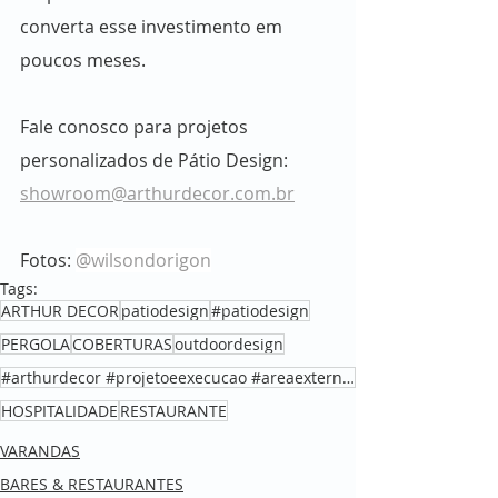
converta esse investimento em 
poucos meses.
Fale conosco para projetos 
personalizados de Pátio Design: 
showroom@arthurdecor.com.br
Fotos: 
@wilsondorigon
Tags:
ARTHUR DECOR
patiodesign
#patiodesign
PERGOLA
COBERTURAS
outdoordesign
#arthurdecor #projetoeexecucao #areaexterna #coberturaaltopadrao #brooklyn #SP #varandagourmet #terr
HOSPITALIDADE
RESTAURANTE
VARANDAS
BARES & RESTAURANTES