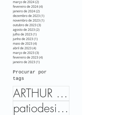
março de 2024
(2)
2 posts
fevereiro de 2024
(4)
4 posts
janeiro de 2024
(2)
2 posts
dezembro de 2023
(1)
1 post
novembro de 2023
(1)
1 post
outubro de 2023
(3)
3 posts
agosto de 2023
(2)
2 posts
julho de 2023
(1)
1 post
junho de 2023
(1)
1 post
maio de 2023
(4)
4 posts
abril de 2023
(4)
4 posts
março de 2023
(3)
3 posts
fevereiro de 2023
(4)
4 posts
janeiro de 2023
(1)
1 post
Procurar por
tags
ARTHUR DECOR
patiodesign