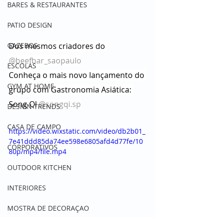
BARES & RESTAURANTES
PATIO DESIGN
Dos mesmos criadores do 
GAZEBOS
@beefbar_saopaulo
ESCOLAS
Conheça o mais novo lançamento do 
GYM AT HOME
grupo com Gastronomia Asiática: 
Song QI 
@songqi.sp
DESIGN TRENDS
CASA DE CAMPO
https://video.wixstatic.com/video/db2b01_
7e41ddd85da74ee598e6805afd4d77fe/10
CORPORATIVOS
80p/mp4/file.mp4
OUTDOOR KITCHEN
INTERIORES
MOSTRA DE DECORAÇAO