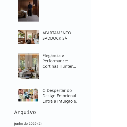
APARTAMENTO
SADDOCK SÁ
Elegância e
Performance:
Cortinas Hunter
Douglas para
Transformar sua
Sala
O Despertar do
Design Emocional:
Entre a Intuição e o
Onírico. SUBLIME -
Verão 2026
Arquivo
junho de 2026
(2)
2 posts