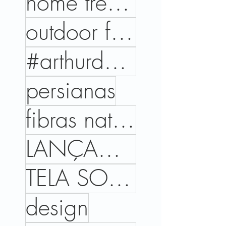
home trends
outdoor files
#arthurdecor #projetoeexecucao #areaexterna #coberturaaltopadrao #brooklyn #SP #varandagourmet #terr
persianas
fibras naturais
LANÇAMENTOS
TELA SOLAR
design