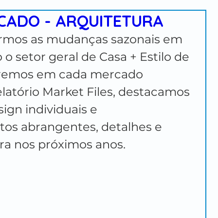
CADO - ARQUITETURA
SCOLAS
GYM AT HOME
DESIGN TRENDS
armos as mudanças sazonais em 
o setor geral de Casa + Estilo de 
OUTDOOR KITCHEN
INTERIORES
aremos em cada mercado 
latório Market Files, destacamos 
ign individuais e 
os abrangentes, detalhes e 
ra nos próximos anos.