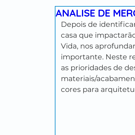
ANALISE DE MER
PATIO DESIGN
GAZEBOS
E
Depois de identific
casa que impactarão 
CASA DE CAMPO
CORPORATIVOS
Vida, nos aprofund
importante. Neste re
as prioridades de des
MOSTRA DE DECORAÇAO
materiais/acabament
cores para arquitetu