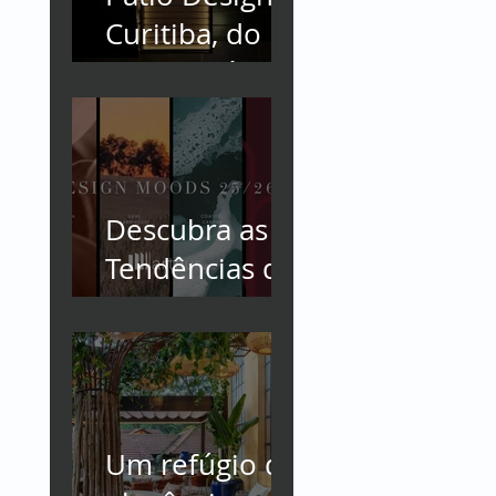
Curitiba, do
conceito à
execução: uma
obra
conduzida
com maestria.
Descubra as
Tendências de
Design de
Interiores
2025
Um refúgio de