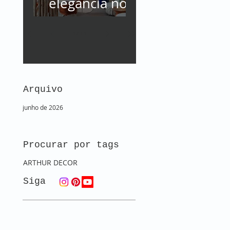
elegância no
coração da
natureza
1
/
11
assinado por
Fernanda
Arquivo
Rubatino no
espaço Casa
junho de 2026
Buriti.
Procurar por tags
ARTHUR DECOR
Siga