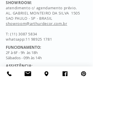
SHOWROOM:
atendimento c/ agendamento prévio.
AL. GABRIEL MONTEIRO DA SILVA 1505
SAO PAULO - SP - BRASIL
showroom@arthurdecor.com.br
T:
(11) 3087 5834
whatsapp:11 98925 1781
FUNCIONAMENTO:
2F à 6F - 9h às 18h
Sábados - 09h às 14h
ASSISTÊNCIA:
(11) 3087 8222
whatsapp:
11
99378 1228
FAQ - perguntas &
respostas