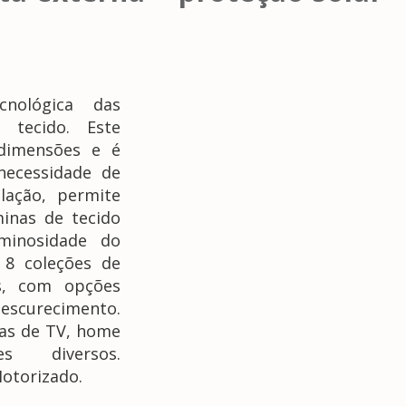
nológica das
e tecido. Este
dimensões e é
necessidade de
lação, permite
minas de tecido
minosidade do
 8 coleções de
as, com opções
 escurecimento.
las de TV, home
s diversos.
otorizado.