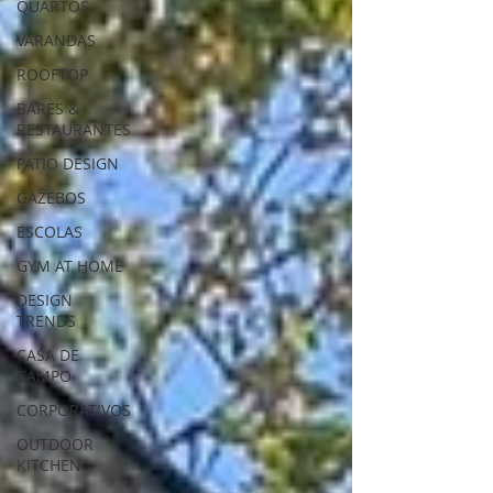
QUARTOS
VARANDAS
ROOFTOP
BARES &
RESTAURANTES
PATIO DESIGN
GAZEBOS
ESCOLAS
GYM AT HOME
DESIGN
TRENDS
CASA DE
CAMPO
CORPORATIVOS
OUTDOOR
KITCHEN