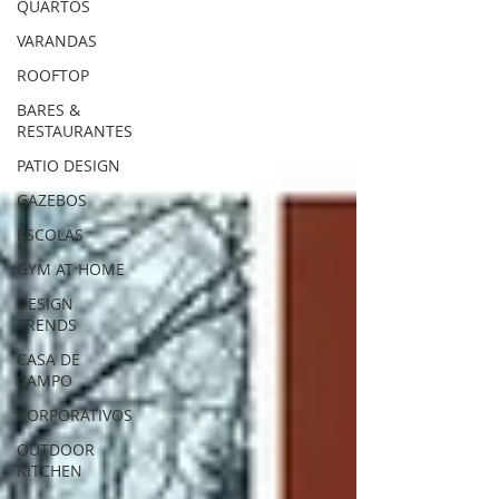
QUARTOS
VARANDAS
ROOFTOP
BARES &
RESTAURANTES
PATIO DESIGN
GAZEBOS
ESCOLAS
GYM AT HOME
DESIGN
TRENDS
CASA DE
CAMPO
CORPORATIVOS
OUTDOOR
KITCHEN