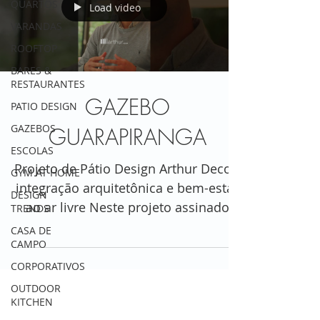
QUARTOS
Load video
VARANDAS
ROOFTOP
BARES &
RESTAURANTES
GAZEBO
PATIO DESIGN
GAZEBOS
GUARAPIRANGA
ESCOLAS
Projeto de Pátio Design Arthur Decor:
GYM AT HOME
integração arquitetônica e bem-estar
DESIGN
ao ar livre Neste projeto assinado
TRENDS
pela Arthur Decor, a...
CASA DE
CAMPO
CORPORATIVOS
OUTDOOR
KITCHEN