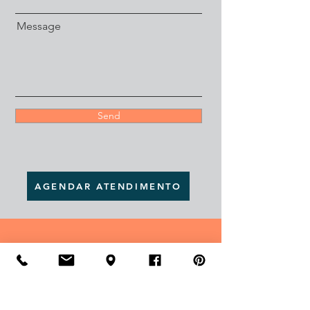
Message
Send
AGENDAR ATENDIMENTO
Horário de Atendimento:
Seg - Sexta
9:00 am – 18:00 pm
Sábados