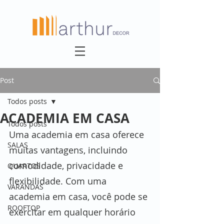
Post
Todos posts
ACADEMIA EM CASA
Todos posts
Uma academia em casa oferece 
SALAS
muitas vantagens, incluindo 
comodidade, privacidade e 
QUARTOS
flexibilidade. Com uma 
VARANDAS
academia em casa, você pode se 
ROOFTOP
exercitar em qualquer horário 