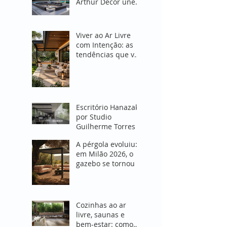
Arthur Decor une
Design e Proteção
em Espaços
Abertos
Viver ao Ar Livre
com Intenção: as
tendências que vão
transformar
espaços externos
em 2027
Escritório Hanazaki
por Studio
Guilherme Torres
A pérgola evoluiu:
em Milão 2026, o
gazebo se tornou o
coração do projeto
de área externa"
Cozinhas ao ar
livre, saunas e
bem-estar: como