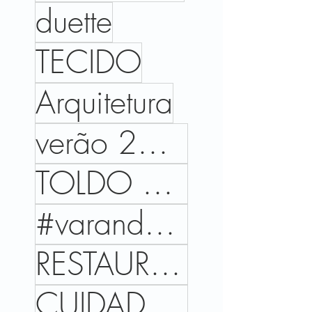
duette
TECIDO
Arquitetura
verão 2026
TOLDO DE AVANÇO
#varandas #arquitetura #design #ambientes #paisagismo #casa #janelas #arquiteturadeexteriores #decor
RESTAURANTE
CUIDADO DA ALMA