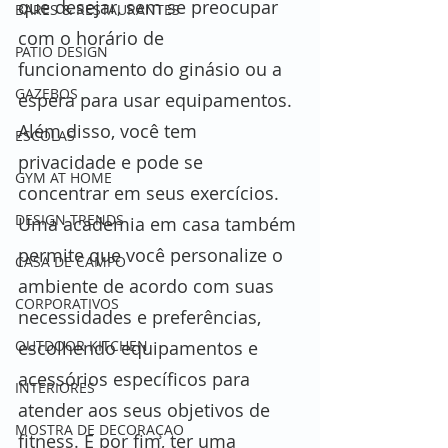
que desejar, sem se preocupar 
BARES & RESTAURANTES
com o horário de 
PATIO DESIGN
funcionamento do ginásio ou a 
GAZEBOS
espera para usar equipamentos. 
Além disso, você tem 
ESCOLAS
privacidade e pode se 
GYM AT HOME
concentrar em seus exercícios. 
DESIGN TRENDS
Uma academia em casa também 
permite que você personalize o 
CASA DE CAMPO
ambiente de acordo com suas 
CORPORATIVOS
necessidades e preferências, 
OUTDOOR KITCHEN
escolhendo equipamentos e 
acessórios específicos para 
INTERIORES
atender aos seus objetivos de 
MOSTRA DE DECORAÇAO
fitness. E por fim, ter uma 