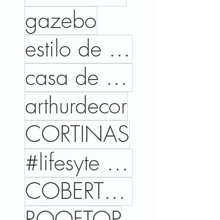
gazebo
estilo de vida
casa de campo
arthurdecor
CORTINAS
#lifesyte #trends #cores #interiordesign #home
COBERTURAS
ROOFTOP