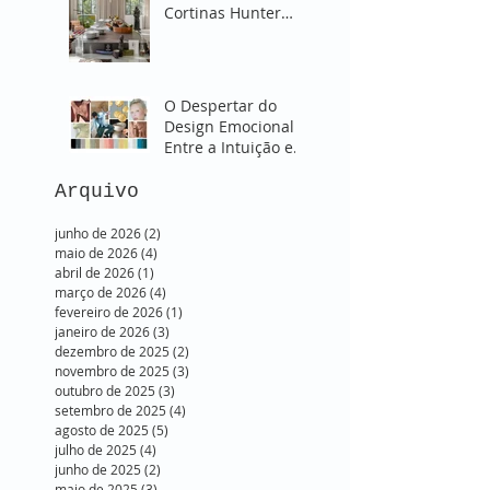
Cortinas Hunter
Douglas para
Transformar sua
Sala
O Despertar do
Design Emocional:
Entre a Intuição e o
Onírico. SUBLIME -
Verão 2026
Arquivo
junho de 2026
(2)
2 posts
maio de 2026
(4)
4 posts
abril de 2026
(1)
1 post
março de 2026
(4)
4 posts
fevereiro de 2026
(1)
1 post
janeiro de 2026
(3)
3 posts
dezembro de 2025
(2)
2 posts
novembro de 2025
(3)
3 posts
outubro de 2025
(3)
3 posts
setembro de 2025
(4)
4 posts
agosto de 2025
(5)
5 posts
julho de 2025
(4)
4 posts
junho de 2025
(2)
2 posts
maio de 2025
(3)
3 posts