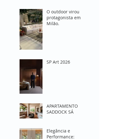
Milão 2026
redefiniu o
O outdoor virou
conceito de viver
protagonista em
fora de casa
Milão.
SP Art 2026
APARTAMENTO
SADDOCK SÁ
Elegância e
Performance: