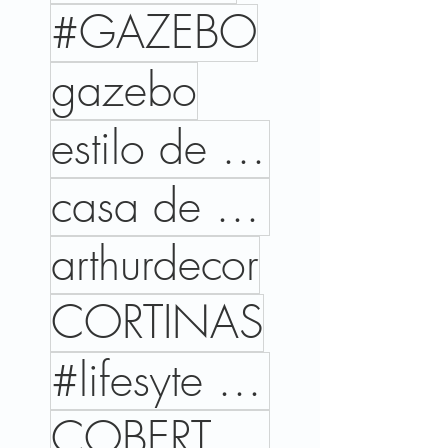
#GAZEBO
gazebo
estilo de vida
casa de campo
arthurdecor
CORTINAS
#lifesyte #trends #cores #interiordesign #home
COBERTURAS