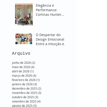
Elegância e
Performance:
Cortinas Hunter
Douglas para
Transformar sua
Sala
O Despertar do
Design Emocional:
Entre a Intuição e o
Onírico. SUBLIME -
Verão 2026
Arquivo
junho de 2026
(2)
2 posts
maio de 2026
(4)
4 posts
abril de 2026
(1)
1 post
março de 2026
(4)
4 posts
fevereiro de 2026
(1)
1 post
janeiro de 2026
(3)
3 posts
dezembro de 2025
(2)
2 posts
novembro de 2025
(3)
3 posts
outubro de 2025
(3)
3 posts
setembro de 2025
(4)
4 posts
agosto de 2025
(5)
5 posts