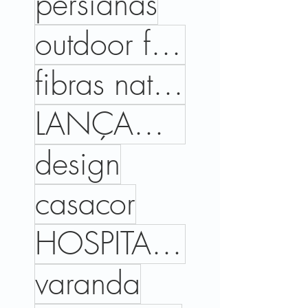
persianas
outdoor files
fibras naturais
LANÇAMENTOS
design
casacor
HOSPITALIDADE
varanda