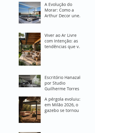
A Evolução do
Morar: Como a
Arthur Decor une
Design e Proteção
em Espaços
Abertos
Viver ao Ar Livre
com Intenção: as
tendências que vão
transformar
espaços externos
em 2027
Escritório Hanazaki
por Studio
Guilherme Torres
A pérgola evoluiu:
em Milão 2026, o
gazebo se tornou o
coração do projeto
de área externa"