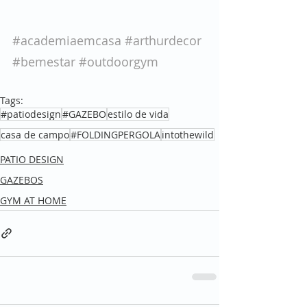
#academiaemcasa
#arthurdecor
#bemestar
#outdoorgym
Tags:
#patiodesign
#GAZEBO
estilo de vida
casa de campo
#FOLDINGPERGOLA
intothewild
PATIO DESIGN
GAZEBOS
GYM AT HOME