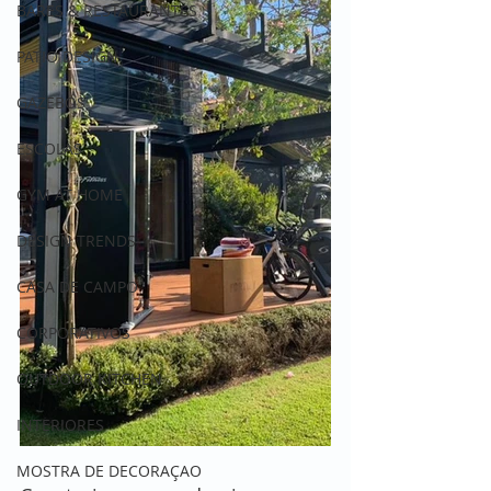
BARES & RESTAURANTES
PATIO DESIGN
GAZEBOS
ESCOLAS
GYM AT HOME
DESIGN TRENDS
CASA DE CAMPO
CORPORATIVOS
OUTDOOR KITCHEN
INTERIORES
MOSTRA DE DECORAÇAO