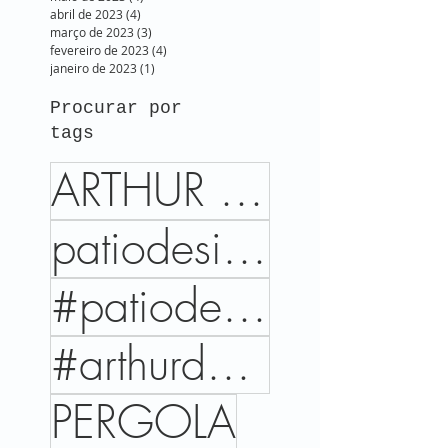
abril de 2023
(4)
4 posts
março de 2023
(3)
3 posts
fevereiro de 2023
(4)
4 posts
janeiro de 2023
(1)
1 post
Procurar por
tags
ARTHUR DECOR
patiodesign
#patiodesign
#arthurdecor
PERGOLA