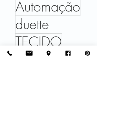
Automação
duette
TECIDO
Arquitetura
verão 2026
TOLDO DE AVANÇO
#varandas #arquitetura #design #ambientes #paisagismo #casa #janelas #arquiteturadeexteriores #decor
RESTAURANTE