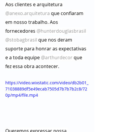
Aos clientes e arquitetura 
@anexo.arquitetura
 que confiaram 
em nosso trabalho. Aos 
fornecedores 
@hunterdouglasbrasil
@stobagbrasil
 que nos deram 
suporte para honrar as expectativas 
e a toda equipe 
@arthurdecor
 que 
fez essa obra acontecer.
https://video.wixstatic.com/video/db2b01_
71038889df5e49ecab7505d7b7b7b2c8/72
0p/mp4/file.mp4
Queremos expressar nossa 