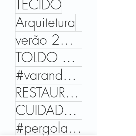
TECIDO
Arquitetura
verão 2026
TOLDO DE AVANÇO
#varandas #arquitetura #design #ambientes #paisagismo #casa #janelas #arquiteturadeexteriores #decor
RESTAURANTE
CUIDADO DA ALMA
#pergolabrise #gazebo #wellness #bemestar #areaexterna #arthurdecor