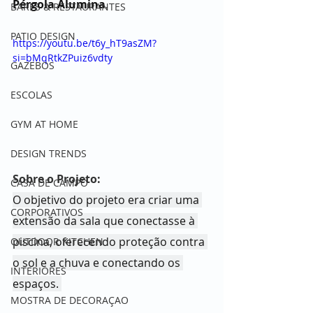
Pérgola Alumina
.
BARES & RESTAURANTES
PATIO DESIGN
https://youtu.be/t6y_hT9asZM?
si=bMqRtkZPuiz6vdty
GAZEBOS
ESCOLAS
GYM AT HOME
DESIGN TRENDS
Sobre o Projeto:
CASA DE CAMPO
O objetivo do projeto era criar uma 
CORPORATIVOS
extensão da sala que conectasse à 
piscina, oferecendo proteção contra 
OUTDOOR KITCHEN
o sol e a chuva e conectando os 
INTERIORES
espaços. 
MOSTRA DE DECORAÇAO