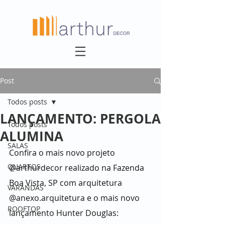
Post
Todos posts
LANÇAMENTO: PERGOLA
Todos posts
ALUMINA
SALAS
Confira o mais novo projeto 
QUARTOS
@arthurdecor realizado na Fazenda 
Boa Vista, SP com arquitetura 
VARANDAS
@anexo.arquitetura e o mais novo 
ROOFTOP
lançamento Hunter Douglas: