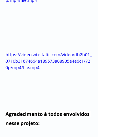
p/mp4/file.mp4
https://video.wixstatic.com/video/db2b01_
0710b31674664a189573a08905e4e6c1/72
0p/mp4/file.mp4
Agradecimento à todos envolvidos 
nesse projeto: