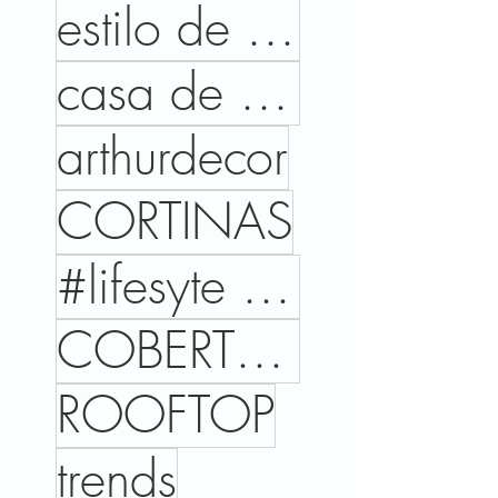
estilo de vida
casa de campo
arthurdecor
CORTINAS
#lifesyte #trends #cores #interiordesign #home
COBERTURAS
ROOFTOP
trends