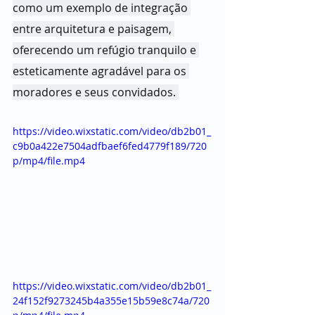
como um exemplo de integração 
entre arquitetura e paisagem, 
oferecendo um refúgio tranquilo e 
esteticamente agradável para os 
moradores e seus convidados. 
https://video.wixstatic.com/video/db2b01_
c9b0a422e7504adfbaef6fed4779f189/720
p/mp4/file.mp4
https://video.wixstatic.com/video/db2b01_
24f152f9273245b4a355e15b59e8c74a/720