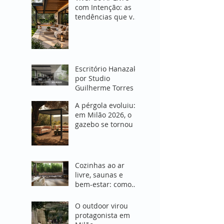
com Intenção: as
tendências que vão
transformar
espaços externos
em 2027
Escritório Hanazaki
por Studio
Guilherme Torres
A pérgola evoluiu:
em Milão 2026, o
gazebo se tornou o
coração do projeto
de área externa"
Cozinhas ao ar
livre, saunas e
bem-estar: como
Milão 2026
redefiniu o
O outdoor virou
conceito de viver
protagonista em
fora de casa