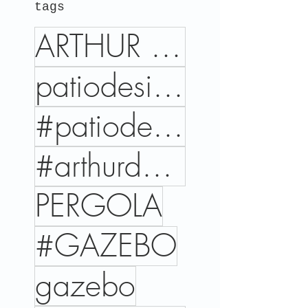
tags
ARTHUR DECOR
patiodesign
#patiodesign
#arthurdecor
PERGOLA
#GAZEBO
gazebo