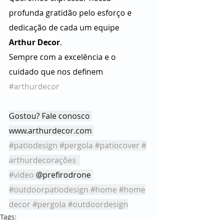
profunda gratidão pelo esforço e 
dedicação de cada um equipe 
Arthur Decor
.
Sempre com a excelência e o 
cuidado que nos definem 
#arthurdecor
Gostou? Fale conosco 
www.arthurdecor.com
#patiodesign
#pergola
#patiocover
#
arthurdecorações
#video
 @prefirodrone 
#outdoorpatiodesign
#home
#home
decor
#pergola
#outdoordesign
Tags: