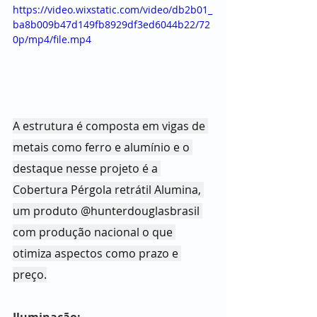
https://video.wixstatic.com/video/db2b01_
ba8b009b47d149fb8929df3ed6044b22/72
0p/mp4/file.mp4
A estrutura é composta em vigas de 
metais como ferro e alumínio e o 
destaque nesse projeto é a 
Cobertura Pérgola retrátil Alumina, 
um produto @hunterdouglasbrasil 
com produção nacional o que 
otimiza aspectos como prazo e 
preço.
Iluminação: