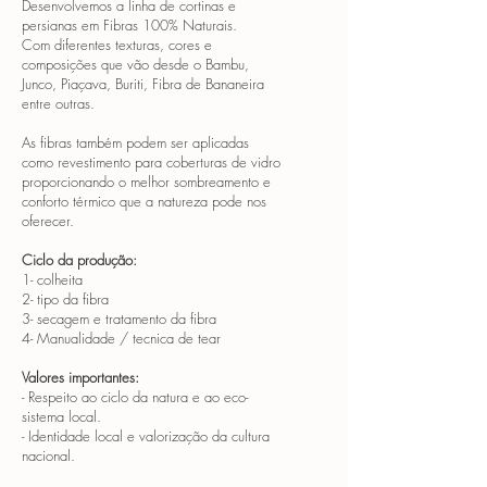
Desenvolvemos a linha de cortinas e
persianas em Fibras 100% Naturais.
Com diferentes texturas, cores e
composições que vão desde o Bambu,
Junco, Piaçava, Buriti, Fibra de Bananeira
entre outras.
As fibras também podem ser aplicadas
como revestimento para coberturas de vidro
proporcionando o melhor sombreamento e
conforto térmico que a natureza pode nos
oferecer.
Ciclo da produção:
1- colheita
2- tipo da fibra
3- secagem e tratamento da fibra
4- Manualidade / tecnica de tear
Valores importantes:
- Respeito ao ciclo da natura e ao eco-
sistema local.
- Identidade local e valorização da cultura
nacional.