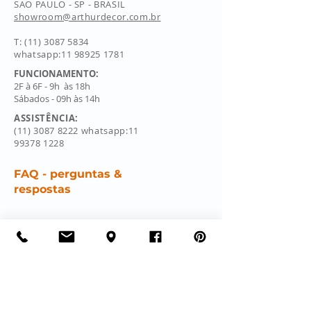
SAO PAULO - SP - BRASIL
showroom@arthurdecor.com.br
T:
(11) 3087 5834
whatsapp:11 98925 1781
FUNCIONAMENTO:
2F à 6F - 9h às 18h
Sábados - 09h às 14h
ASSISTÊNCIA:
(11) 3087 8222
whatsapp:
11
99378 1228
FAQ - perguntas &
respostas
Faça parte da nossa lista de emails
Email