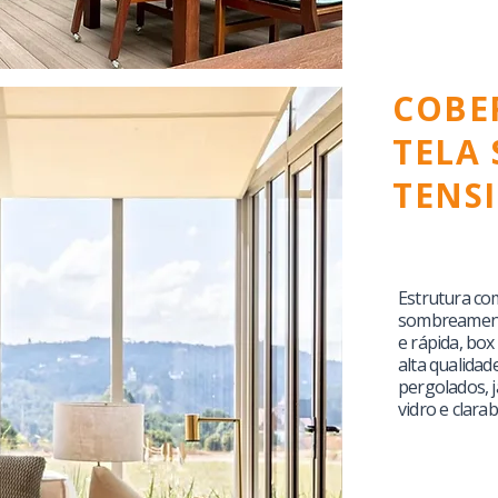
COBE
TELA
TENS
Estrutura co
sombreamento
e rápida, bo
alta qualidad
pergolados, j
vidro e clarab