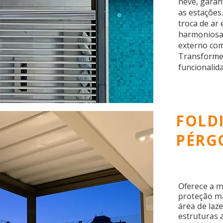
neve, garan
as estações.
troca de ar 
harmoniosa
externo com
Transforme
funcionalida
FOLD
PÉRG
Oferece a m
proteção m
área de laze
estruturas 