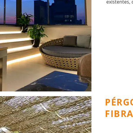
existentes,
PÉRG
FIBR