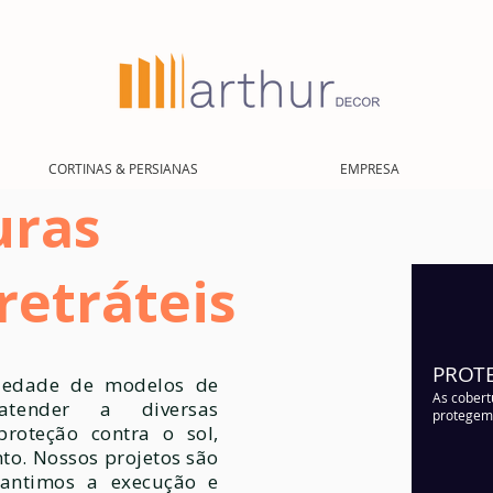
CORTINAS & PERSIANAS
EMPRESA
uras
 retráteis
PROTE
iedade de modelos de
As cobert
atender a diversas
protegem 
proteção contra o sol,
o. Nossos projetos são
rantimos a execução e