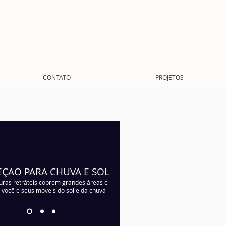
CONTATO
PROJETOS
ÇAO PARA CHUVA E SOL
uras retráteis cobrem grandes áreas e
você e seus móveis do sol e da chuva