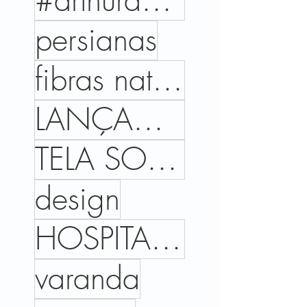
#arthurdecor #projetoeexecucao #areaexterna #coberturaaltopadrao #brooklyn #SP #varandagourmet #terr
persianas
fibras naturais
LANÇAMENTOS
TELA SOLAR
design
HOSPITALIDADE
varanda