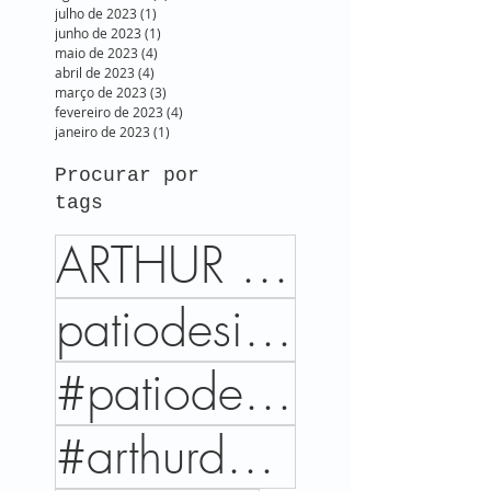
julho de 2023
(1)
1 post
junho de 2023
(1)
1 post
maio de 2023
(4)
4 posts
abril de 2023
(4)
4 posts
março de 2023
(3)
3 posts
fevereiro de 2023
(4)
4 posts
janeiro de 2023
(1)
1 post
Procurar por
tags
ARTHUR DECOR
patiodesign
#patiodesign
#arthurdecor