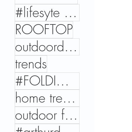
#lifesyte #trends #cores #interiordesign #home
ROOFTOP
outdoordesign
trends
#FOLDINGPERGOLA
home trends
outdoor files