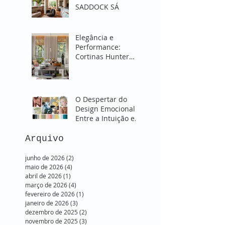
SADDOCK SÁ
Elegância e
Performance:
Cortinas Hunter
Douglas para
Transformar sua
Sala
O Despertar do
Design Emocional:
Entre a Intuição e o
Onírico. SUBLIME -
Verão 2026
Arquivo
junho de 2026
(2)
2 posts
maio de 2026
(4)
4 posts
abril de 2026
(1)
1 post
março de 2026
(4)
4 posts
fevereiro de 2026
(1)
1 post
janeiro de 2026
(3)
3 posts
dezembro de 2025
(2)
2 posts
novembro de 2025
(3)
3 posts