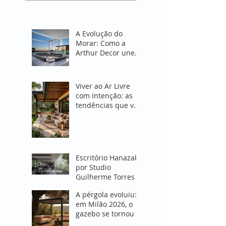
A Evolução do
Morar: Como a
Arthur Decor une
Design e Proteção
em Espaços
Abertos
Viver ao Ar Livre
com Intenção: as
tendências que vão
transformar
espaços externos
em 2027
Escritório Hanazaki
por Studio
Guilherme Torres
A pérgola evoluiu:
em Milão 2026, o
gazebo se tornou o
coração do projeto