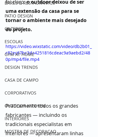
foi claro: 
o outdoor deixou de ser 
BARES & RESTAURANTES
uma extensão da casa para se 
PATIO DESIGN
tornar o ambiente mais desejado 
GAZEBOS
do projeto. 
ESCOLAS
https://video.wixstatic.com/video/db2b01_
c82ec67bc3da4251816cdeac9a9aebd2/48
GYM AT HOME
0p/mp4/file.mp4
DESIGN TRENDS
CASA DE CAMPO
CORPORATIVOS
Praticamente todos os grandes 
OUTDOOR KITCHEN
fabricantes — incluindo os 
INTERIORES
tradicionais especialistas em 
MOSTRA DE DECORAÇAO
interiores — apresentaram linhas 