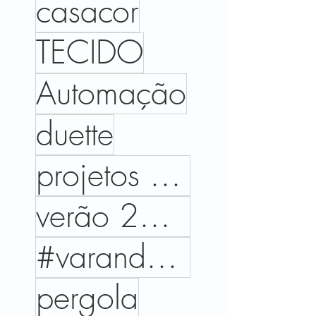
casacor
TECIDO
Automação
duette
projetos executados
verão 2026
#varandas #arquitetura #design #ambientes #paisagismo #casa #janelas #arquiteturadeexteriores #decor
pergola