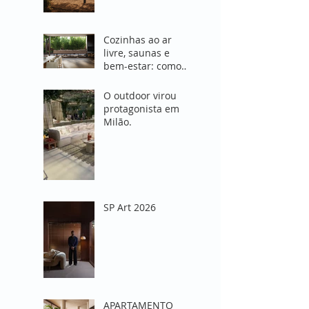
de área externa"
Cozinhas ao ar
livre, saunas e
bem-estar: como
Milão 2026
redefiniu o
O outdoor virou
conceito de viver
protagonista em
fora de casa
Milão.
SP Art 2026
APARTAMENTO