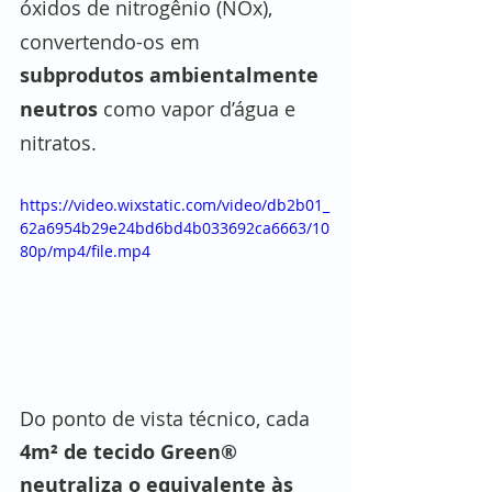
óxidos de nitrogênio (NOx), 
convertendo-os em 
subprodutos ambientalmente 
neutros
 como vapor d’água e 
nitratos.
https://video.wixstatic.com/video/db2b01_
62a6954b29e24bd6bd4b033692ca6663/10
80p/mp4/file.mp4
Do ponto de vista técnico, cada 
4m² de tecido Green® 
neutraliza o equivalente às 