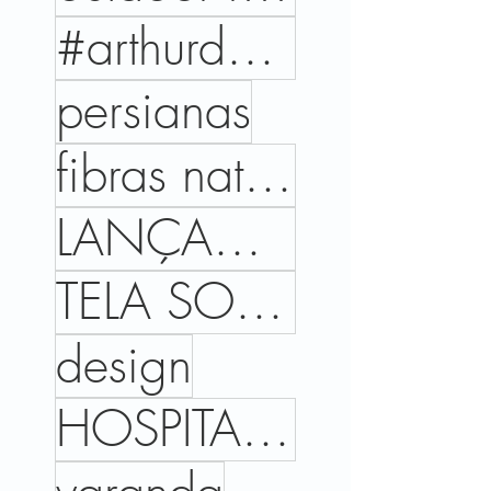
#arthurdecor #projetoeexecucao #areaexterna #coberturaaltopadrao #brooklyn #SP #varandagourmet #terr
persianas
fibras naturais
LANÇAMENTOS
TELA SOLAR
design
HOSPITALIDADE