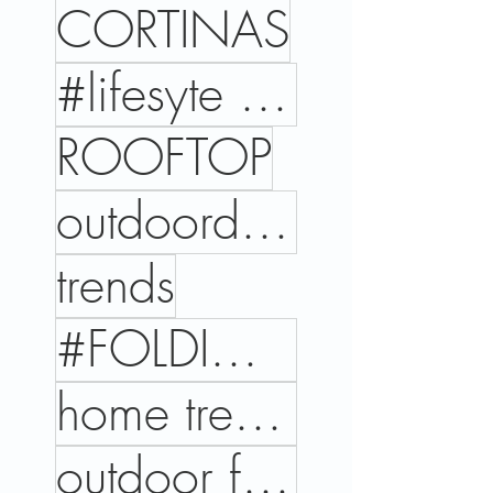
CORTINAS
#lifesyte #trends #cores #interiordesign #home
ROOFTOP
outdoordesign
trends
#FOLDINGPERGOLA
home trends
outdoor files