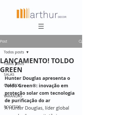
Post
Todos posts
LANÇAMENTO! TOLDO
Todos posts
GREEN
SALAS
Hunter Douglas apresenta o 
Toldo Green®: inovação em 
QUARTOS
proteção solar com tecnologia 
VARANDAS
de purificação do ar
ROOFTOP
A Hunter Douglas, líder global 