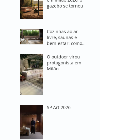
gazebo se tornou o
coração do projeto
de área externa"
Cozinhas ao ar
livre, saunas e
bem-estar: como
Milão 2026
redefiniu o
O outdoor virou
conceito de viver
protagonista em
fora de casa
Milão.
SP Art 2026