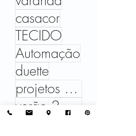
varanda
casacor
TECIDO
Automação
duette
projetos executados
verão 2026
#varandas #arquitetura #design #ambientes #paisagismo #casa #janelas #arquiteturadeexteriores #decor