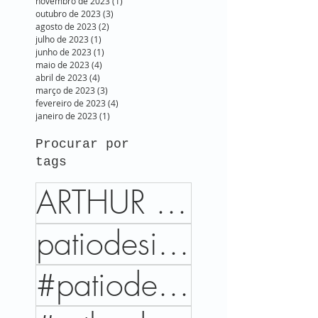
novembro de 2023
(1)
1 post
outubro de 2023
(3)
3 posts
agosto de 2023
(2)
2 posts
julho de 2023
(1)
1 post
junho de 2023
(1)
1 post
maio de 2023
(4)
4 posts
abril de 2023
(4)
4 posts
março de 2023
(3)
3 posts
fevereiro de 2023
(4)
4 posts
janeiro de 2023
(1)
1 post
Procurar por
tags
ARTHUR DECOR
patiodesign
#patiodesign