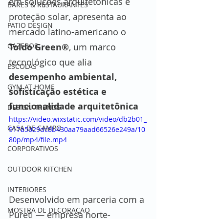
em soluções arquitetônicas e 
BARES & RESTAURANTES
proteção solar, apresenta ao 
PATIO DESIGN
mercado latino-americano o 
GAZEBOS
Toldo Green®
, um marco 
tecnológico que alia 
ESCOLAS
desempenho ambiental, 
GYM AT HOME
sofisticação estética e 
funcionalidade arquitetônica
DESIGN TRENDS
https://video.wixstatic.com/video/db2b01_
CASA DE CAMPO
917a5029dc8b430aa79aad66526e249a/10
80p/mp4/file.mp4
CORPORATIVOS
OUTDOOR KITCHEN
INTERIORES
Desenvolvido em parceria com a 
MOSTRA DE DECORAÇAO
Pureti — empresa norte-