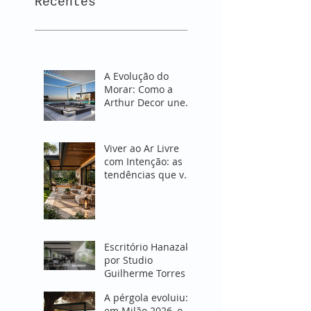
Recentes
A Evolução do
Morar: Como a
Arthur Decor une
Design e Proteção
em Espaços
Abertos
Viver ao Ar Livre
com Intenção: as
tendências que vão
transformar
espaços externos
em 2027
Escritório Hanazaki
por Studio
Guilherme Torres
A pérgola evoluiu:
em Milão 2026, o