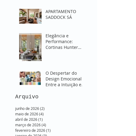
APARTAMENTO
SADDOCK SÁ
Elegância e
Performance:
Cortinas Hunter
Douglas para
Transformar sua
Sala
O Despertar do
Design Emocional:
Entre a Intuição e o
Onírico. SUBLIME -
Verão 2026
Arquivo
junho de 2026
(2)
2 posts
maio de 2026
(4)
4 posts
abril de 2026
(1)
1 post
março de 2026
(4)
4 posts
fevereiro de 2026
(1)
1 post
janeiro de 2026
(3)
3 posts